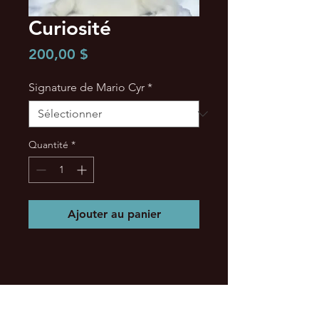
Curiosité
Prix
200,00 $
Signature de Mario Cyr
*
Quantité
*
Ajouter au panier
BLANCHON / WHITECOAT