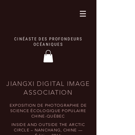
CINÉASTE DES PROFONDEURS
OCÉANIQUES
JIANGXI DIGITAL IMAGE
ASSOCIATION
EXPOSITION DE PHOTOGRAPHIE DE
SCIENCE ÉCOLOGIQUE POPULAIRE
CHINE-QUÉBEC
INSIDE AND OUTSIDE THE ARCTIC
CIRCLE – NANCHANG, CHINE —