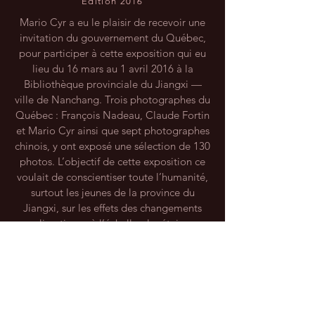
Édition 2016
Mario Cyr a eu le plaisir de recevoir une
invitation du gouvernement du Québec,
pour participer à cette exposition qui eu
lieu du 16 mars au 1 avril 2016 à la
Bibliothèque provinciale du Jiangxi —
ville de Nanchang. Trois photographes du
Québec : François Nadeau, Claude Fortin
et Mario Cyr ainsi que sept photographes
chinois, y ont exposé une sélection de 130
photos. L’objectif de cette exposition ce
voulait de conscientiser toute l’humanité,
surtout les jeunes de la province du
JIANGXI DIGITAL IMAGE ASSOCIATION
Jiangxi, sur les effets des changements
Ce qui me plaît dans la vie, c'est de me retrouver dans des situ
climatiques à l’échelle planétaire.