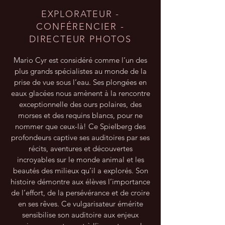
EXPLORATEUR -
CONFÉRENCIER -
DIRECTEUR PHOTOS
Mario Cyr est considéré comme l’un des
plus grands spécialistes au monde de la
prise de vue sous l’eau. Ses plongées en
eaux glacées nous amènent à la rencontre
exceptionnelle des ours polaires, des
morses et des requins blancs, pour ne
nommer que ceux-là! Ce Spielberg des
profondeurs captive ses auditoires par ses
récits, aventures et découvertes
incroyables sur le monde animal et les
beautés des milieux qu’il a explorés. Son
histoire démontre aux élèves l’importance
de l’effort, de la persévérance et de croire
en ses rêves. Ce vulgarisateur émérite
sensibilise son auditoire aux enjeux