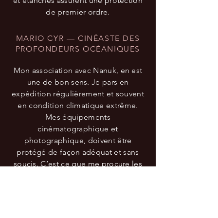
et étanches assurent une protection
de premier ordre.
MARIO CYR — CINÉASTE DES
PROFONDEURS OCÉANIQUES
Mon association avec Nanuk, en est
une de bon sens. Je pars en
expédition régulièrement et souvent
en condition climatique extrême.
Mes équipements
cinématographique et
photographique, doivent être
protégé de façon adéquat et sans
soucis. C’est ce que me procure les
mallettes étanches de NANUK. Une
paix d’esprit qui font que mes
aventures puissent être à la hauteur
Détroit de Lancaster — Nunavut, CA
de mes objectifs !
Lors d'une expédition, je me suis amusé à tester les caissons Nanu